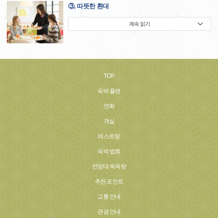
③, 따뜻한 환대
계속 읽기
TOP
숙박 플랜
연회
객실
레스토랑
숙박 법회
전망대 목욕탕
추천 포인트
교통 안내
관광 안내